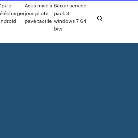
Cpu z
Asus mise à
Baixar service
télécharger
jour pilote
pack 3
android
pavé tactile
windows 7 64
bits